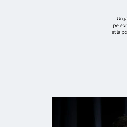
Un ja
person
et la p