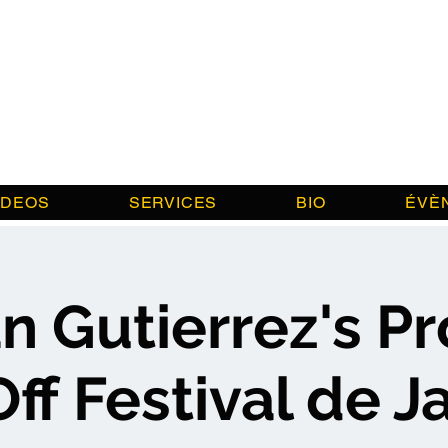
IDEOS
SERVICES
BIO
ÉVÈ
an Gutierrez's Pr
Off Festival de J