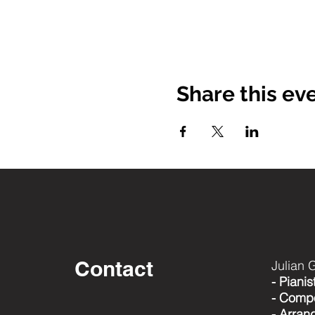
Share this ev
Contact
Julian 
- Pianis
- Compo
- Arran