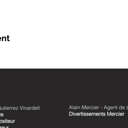
ent
Alain Mercier - Agent de 
Gutierrez Vinardell
Divertissements Mercier
te
siteur
geur