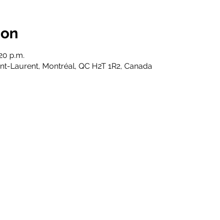
ion
:20 p.m.
aint-Laurent, Montréal, QC H2T 1R2, Canada