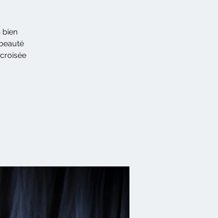
n bien
 beauté
 croisée