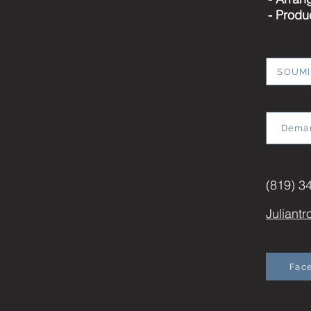
- Produ
SOUMI
Deman
(819) 3
Juliant
Fac