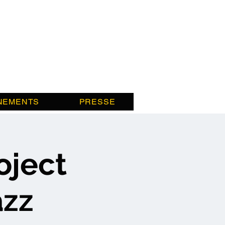
NEMENTS
PRESSE
oject
azz