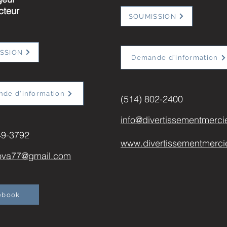
cteur
SOUMISSION
SSION
Demande d'information
de d'information
(514) 802-2400
info@divertissementmerci
49-3792
www.divertissementmerci
rova77@gmail.com
ebook