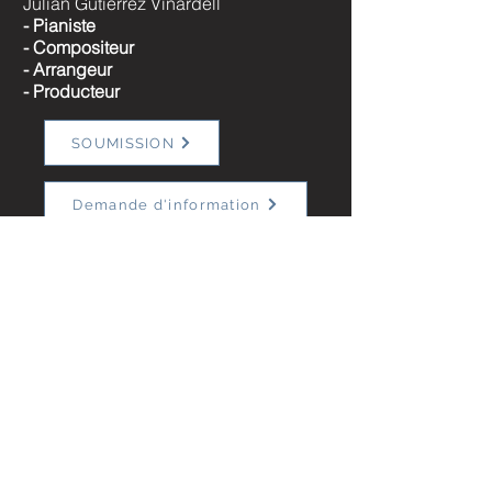
Julian Gutierrez Vinardell
- Pianiste
- Compositeur
- Arrangeur
- Producteur
SOUMISSION
Demande d'information
(819) 349-3792
Juliantrova77@gmail.com
Facebook
Alain Mercier - Agent de spectacles
Divertissements Mercier
SOUMISSION